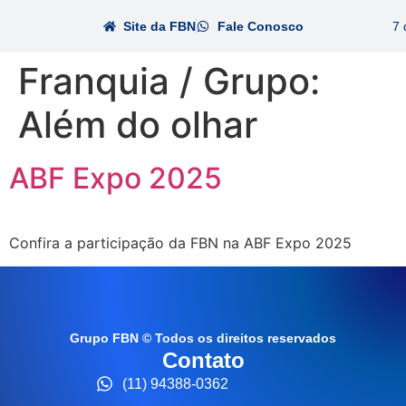
Site da FBN
Fale Conosco
7 
Franquia / Grupo:
Além do olhar
ABF Expo 2025
Confira a participação da FBN na ABF Expo 2025
Grupo FBN © Todos os direitos reservados
Contato
(11) 94388-0362