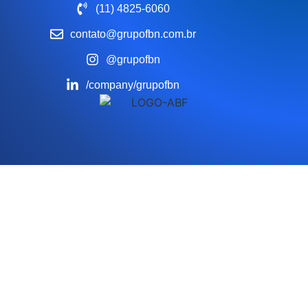
(11) 4825-6060
contato@grupofbn.com.br
@grupofbn
/company/grupofbn